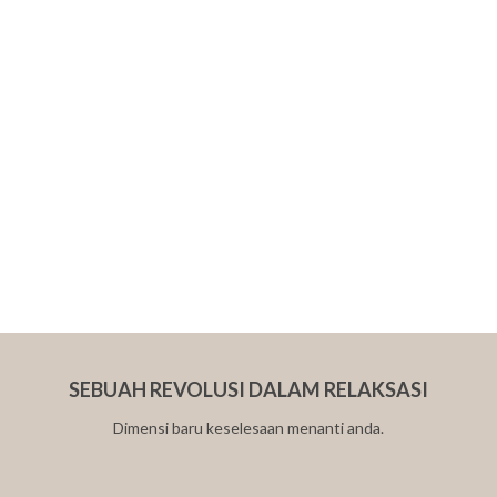
Kemajuan dalam
PENYELIDIKAN & PEMBANGUNAN
BEREX sentiasa mencari posisi rehat dan tidur yang dioptimumkan
berdasarkan sistem diagnosis saintifik dan teknologi teras. Dalam
kemudahan penyelidikan berteknologi tinggi ini, pakar tidur
terkemuka secara berterusan membangunkan produk generasi akan
datang yang mengoptimumkan persekitaran rehat dan postur anda
menggunakan bahan mentah mesra alam.
SEBUAH REVOLUSI DALAM RELAKSASI
Dimensi baru keselesaan menanti anda.