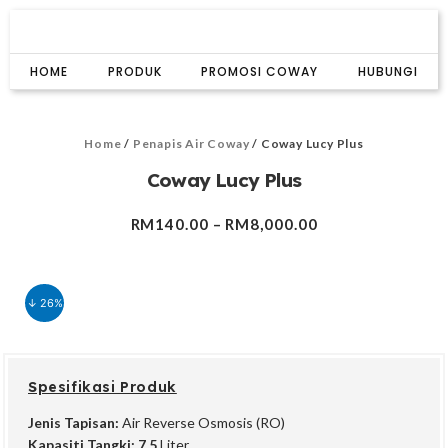
Skip
to
content
HOME
PRODUK
PROMOSI COWAY
HUBUNGI
Home
/
Penapis Air Coway
/ Coway Lucy Plus
Coway Lucy Plus
RM
140.00
–
RM
8,000.00
↓ 26%
Spesifikasi Produk
Jenis Tapisan:
Air Reverse Osmosis (RO)
Kapasiti Tangki: 7.5
Liter