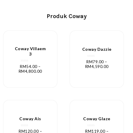
Produk Coway
Coway Villaem
Coway Dazzie
3
Rated
RM
79.00
–
0
Rated
RM
54.00
–
RM
4,590.00
out
0
RM
4,800.00
of
out
5
of
5
Coway Ais
Coway Glaze
Rated
Rated
RM
120.00
–
RM
119.00
–